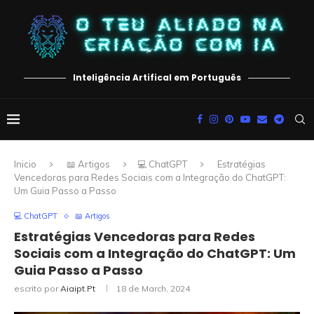
Inteligência Artifical em Português
Inicio
📖 Artigos
💻 ChatGPT
Estratégias
Vencedoras para Redes Sociais com a Integração do ChatGPT:
Um Guia Passo a Passo
💻 ChatGPT
📖 Artigos
Estratégias Vencedoras para Redes
Sociais com a Integração do ChatGPT: Um
Guia Passo a Passo
escrito por
Aiaipt.pt
18 de March, 2024