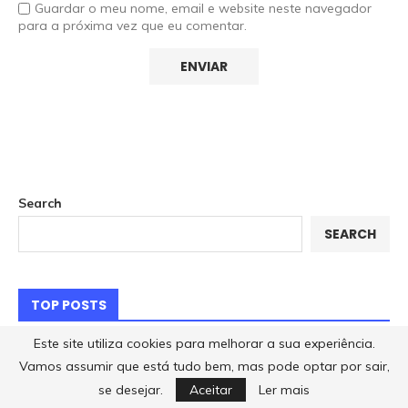
Guardar o meu nome, email e website neste navegador
para a próxima vez que eu comentar.
Search
SEARCH
TOP POSTS
Este site utiliza cookies para melhorar a sua experiência.
1
2
Vamos assumir que está tudo bem, mas pode optar por sair,
se desejar.
Aceitar
Ler mais