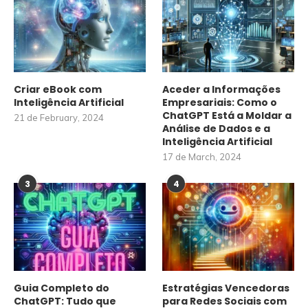
Criar eBook com
Aceder a Informações
Inteligência Artificial
Empresariais: Como o
ChatGPT Está a Moldar a
21 de February, 2024
Análise de Dados e a
Inteligência Artificial
17 de March, 2024
3
4
Guia Completo do
Estratégias Vencedoras
ChatGPT: Tudo que
para Redes Sociais com