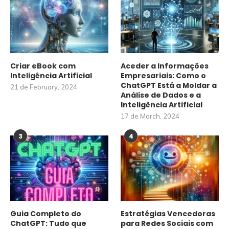
Criar eBook com
Aceder a Informações
Inteligência Artificial
Empresariais: Como o
ChatGPT Está a Moldar a
21 de February, 2024
Análise de Dados e a
Inteligência Artificial
17 de March, 2024
3
4
Guia Completo do
Estratégias Vencedoras
ChatGPT: Tudo que
para Redes Sociais com